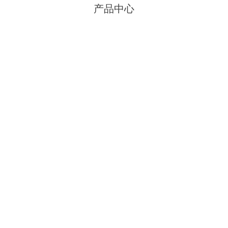
产品中心
平开门
铝合金门窗
塑钢门窗
泄爆门窗
防火门