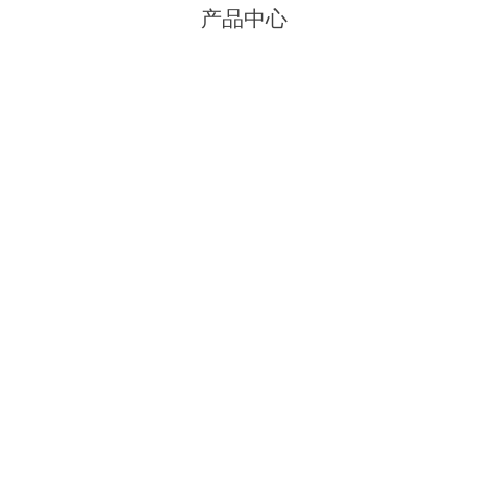
产品中心
平开门
铝合金门窗
塑钢门窗
泄爆门窗
防火门