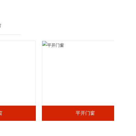
窗
平开门窗