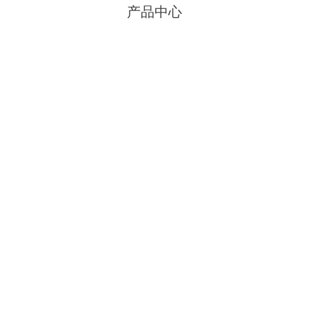
产品中心
平开门
铝合金门窗
塑钢门窗
泄爆门窗
防火门